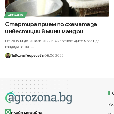
АКТУАЛНО
Стартира прием по схемата за
инвестиции в мини мандри
От 20 юни до 20 юли 2022 г. животновъдите могат да
кандидатстват
…
Павлина Георгиева
08.06.2022
Ко
О
нлайн медийна