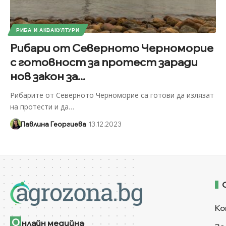
РИБА И АКВАКУЛТУРИ
Рибари от Северното Черноморие
с готовност за протест заради
нов закон за...
Рибарите от Северното Черноморие са готови да излязат
на протести и да
…
Павлина Георгиева
13.12.2023
Ко
О
нлайн медийна