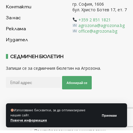
гр. София, 1606
Контакти
бул. Христо Ботев 17, ет. 7
За нас
+359 2 851 1821
agrozona@agrozona.bg
Реклама
office@agrozona.bg
Издател
СЕДМИЧЕН БЮЛЕТИН
Запиши се за седмичния бюлетин на Агрозона.
Абонирай се
Последвайте ни
Използваме бисквитки, за да оптимизираме
нашия сайт.
Приемам
Повече информация
Общи условия
Политика за използване на “Бисквитки”
Политика за защита на личните данни