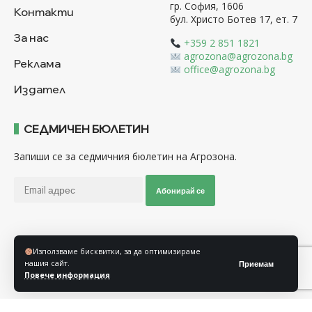
гр. София, 1606
Контакти
бул. Христо Ботев 17, ет. 7
За нас
+359 2 851 1821
agrozona@agrozona.bg
Реклама
office@agrozona.bg
Издател
СЕДМИЧЕН БЮЛЕТИН
Запиши се за седмичния бюлетин на Агрозона.
Абонирай се
Последвайте ни
Използваме бисквитки, за да оптимизираме
нашия сайт.
Приемам
Повече информация
Общи условия
Политика за използване на “Бисквитки”
Политика за защита на личните данни