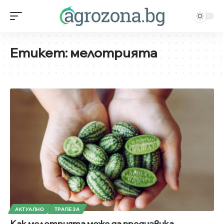
Етикет:
мелотрията
АКТУАЛНО
ТРАПЕЗА
Как мелотрията може да предизвика