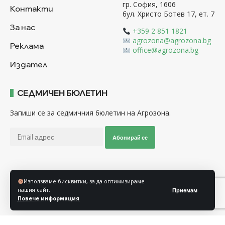
гр. София, 1606
Контакти
бул. Христо Ботев 17, ет. 7
За нас
+359 2 851 1821
agrozona@agrozona.bg
Реклама
office@agrozona.bg
Издател
СЕДМИЧЕН БЮЛЕТИН
Запиши се за седмичния бюлетин на Агрозона.
Абонирай се
Последвайте ни
Използваме бисквитки, за да оптимизираме
нашия сайт.
Приемам
Повече информация
Общи условия
Политика за използване на “Бисквитки”
Политика за защита на личните данни