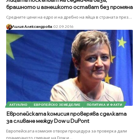
брашното и агнешкото остават без промяна
Средните цени на едро и на дребно на яйца в страната през
…
Лилия Александрова
02.09.2016
АКТУАЛНО
ЕВРОПЕЙСКО ЗЕМЕДЕЛИЕ
ПОЛИТИКА И ФАКТИ
Европейската комисия проверява сделката
за сливане между Dow и DuPont
Европейската комисия отвори процедура за проверка дали
планираното сливане на Dow и
…