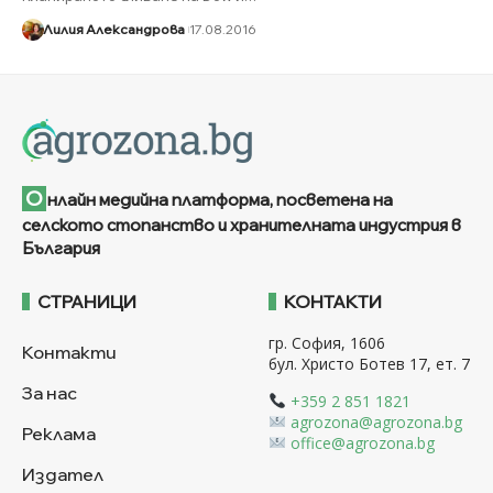
Лилия Александрова
17.08.2016
О
нлайн медийна платформа, посветена на
селското стопанство и хранителната индустрия в
България
СТРАНИЦИ
КОНТАКТИ
гр. София, 1606
Контакти
бул. Христо Ботев 17, ет. 7
За нас
+359 2 851 1821
agrozona@agrozona.bg
Реклама
office@agrozona.bg
Издател