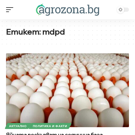
Етикет:
mdpd
АКТУАЛНО
ПОЛИТИКА И ФАКТИ
Яйцата поскъпват на седмична база,