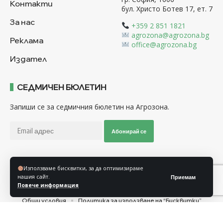
Контакти
бул. Христо Ботев 17, ет. 7
За нас
+359 2 851 1821
agrozona@agrozona.bg
Реклама
office@agrozona.bg
Издател
СЕДМИЧЕН БЮЛЕТИН
Запиши се за седмичния бюлетин на Агрозона.
Абонирай се
Използваме бисквитки, за да оптимизираме
Последвайте ни
нашия сайт.
Приемам
Повече информация
Общи условия
Политика за използване на “Бисквитки”
Политика за защита на личните данни