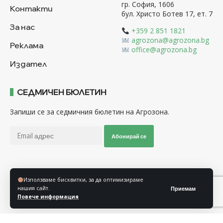
гр. София, 1606
Контакти
бул. Христо Ботев 17, ет. 7
За нас
+359 2 851 1821
agrozona@agrozona.bg
Реклама
office@agrozona.bg
Издател
СЕДМИЧЕН БЮЛЕТИН
Запиши се за седмичния бюлетин на Агрозона.
Абонирай се
Последвайте ни
Използваме бисквитки, за да оптимизираме
нашия сайт.
Приемам
Повече информация
Общи условия
Политика за използване на “Бисквитки”
Политика за защита на личните данни