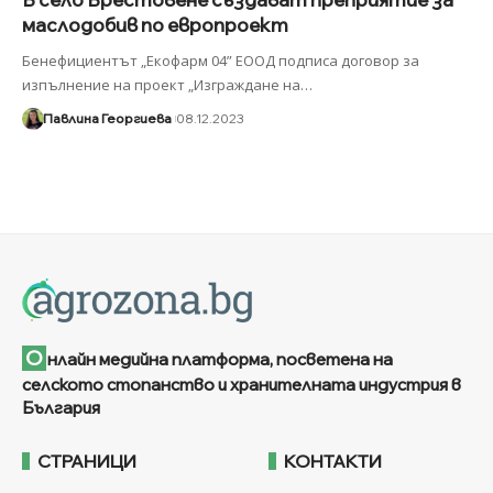
маслодобив по европроект
Бенефициентът „Екофарм 04” ЕООД подписа договор за
изпълнение на проект „Изграждане на
…
Павлина Георгиева
08.12.2023
О
нлайн медийна платформа, посветена на
селското стопанство и хранителната индустрия в
България
СТРАНИЦИ
КОНТАКТИ