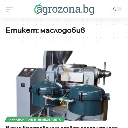
Етикет:
маслодобив
ФИНАНСИРАНЕ В ЗЕМЕДЕЛИЕТО
В село Брестовене създават преприятие за