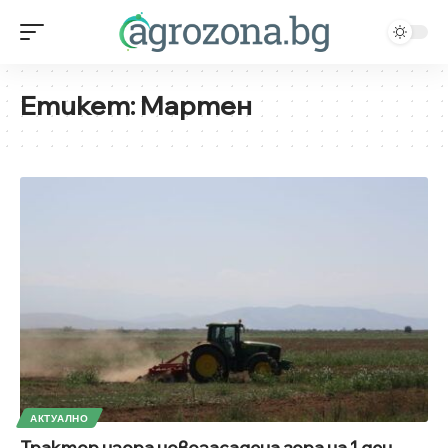
Етикет:
Мартен
АКТУАЛНО
Трактор изора новозасадена гора на 1 ден