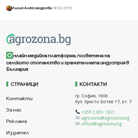
Лилия Александрова
18.02.2015
О
нлайн медийна платформа, посветена на
селското стопанство и хранителната индустрия в
България
СТРАНИЦИ
КОНТАКТИ
гр. София, 1606
Контакти
бул. Христо Ботев 17, ет. 7
За нас
+359 2 851 1821
agrozona@agrozona.bg
Реклама
office@agrozona.bg
Издател