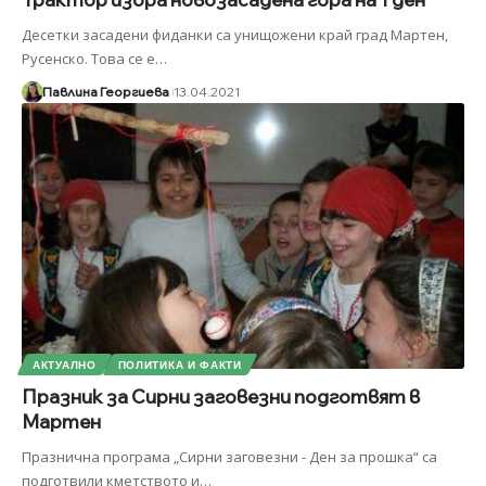
Десетки засадени фиданки са унищожени край град Мартен,
Русенско. Това се е
…
Павлина Георгиева
13.04.2021
АКТУАЛНО
ПОЛИТИКА И ФАКТИ
Празник за Сирни заговезни подготвят в
Мартен
Празнична програма „Сирни заговезни - Ден за прошка“ са
подготвили кметството и
…