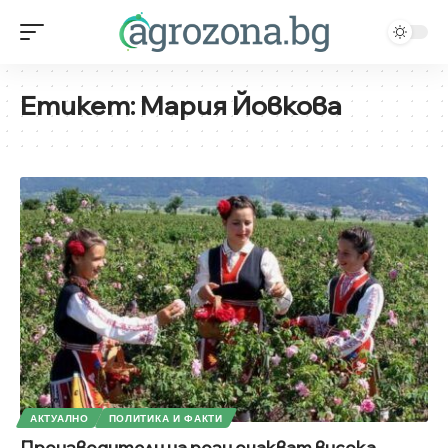
Етикет:
Мария Йовкова
АКТУАЛНО
ПОЛИТИКА И ФАКТИ
Производители на рози очакват висока