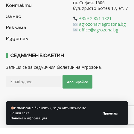
гр. София, 1606
Контакти
бул. Христо Ботев 17, ет. 7
За нас
+359 2 851 1821
agrozona@agrozona.bg
Реклама
office@agrozona.bg
Издател
СЕДМИЧЕН БЮЛЕТИН
Запиши се за седмичния бюлетин на Агрозона.
Абонирай се
Последвайте ни
Използваме бисквитки, за да оптимизираме
нашия сайт.
Приемам
Повече информация
Общи условия
Политика за използване на “Бисквитки”
Политика за защита на личните данни