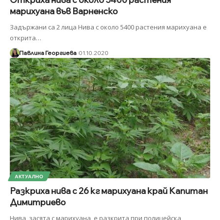
марихуана във Варненско
Задържани са 2 лица Нива с около 5400 растения марихуана е
открита
…
Павлина Георгиева
01.10.2020
АКТУАЛНО
Разкриха нива с 26 кг марихуана край Капитан
Димитриево
Нива, засята с марихуана, е разкрита при полицейска