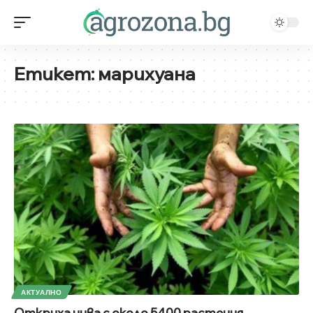
Етикет:
марихуана
АКТУАЛНО
Откриха нива с около 5400 растения