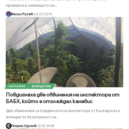
проверка в землището на
…
Васил Русев
26.07.2019
АКТУАЛНО
ЗЕМЕДЕЛИЕ
Повдигнаха две обвинения на инспектора от
БАБХ, който е отглеждал канабис
Две обвинения са повдигнати на инспектора от Българската
агенция по безопасност на
…
Георги Узунов
12.10.2018