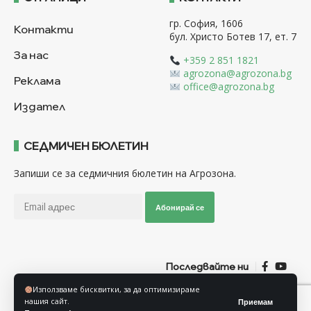
гр. София, 1606
Контакти
бул. Христо Ботев 17, ет. 7
За нас
+359 2 851 1821
agrozona@agrozona.bg
Реклама
office@agrozona.bg
Издател
СЕДМИЧЕН БЮЛЕТИН
Запиши се за седмичния бюлетин на Агрозона.
Абонирай се
Последвайте ни
Използваме бисквитки, за да оптимизираме
нашия сайт.
Приемам
Общи условия
Политика за използване на “Бисквитки”