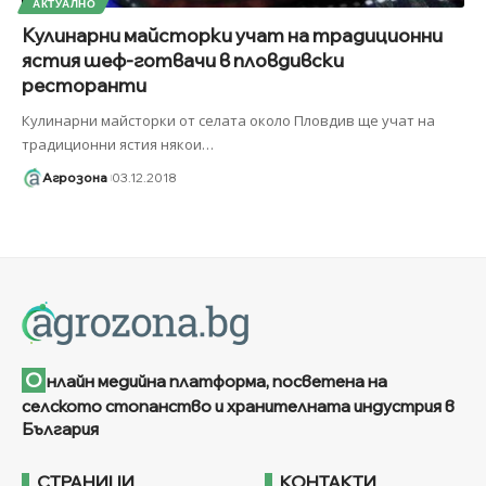
АКТУАЛНО
Кулинарни майсторки учат на традиционни
ястия шеф-готвачи в пловдивски
ресторанти
Кулинарни майсторки от селата около Пловдив ще учат на
традиционни ястия някои
…
Агрозона
03.12.2018
О
нлайн медийна платформа, посветена на
селското стопанство и хранителната индустрия в
България
СТРАНИЦИ
КОНТАКТИ