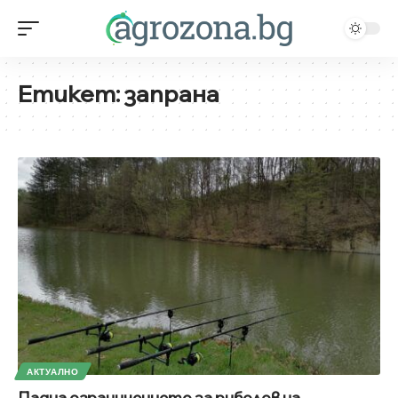
Етикет:
запрана
АКТУАЛНО
Падна ограничението за риболов на