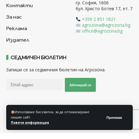
гр. София, 1606
Контакти
бул. Христо Ботев 17, ет. 7
За нас
+359 2 851 1821
agrozona@agrozona.bg
Реклама
office@agrozona.bg
Издател
СЕДМИЧЕН БЮЛЕТИН
Запиши се за седмичния бюлетин на Агрозона.
Абонирай се
Последвайте ни
Използваме бисквитки, за да оптимизираме
нашия сайт.
Приемам
Повече информация
Общи условия
Политика за използване на “Бисквитки”
Политика за защита на личните данни