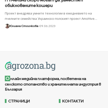
обикновените кошери
Проект внедрява умните технологии в ежедневието на
пчелните семейства Украинско-полският проект AmoHive
…
Юлиана Стоичкова
09.06.2023
О
нлайн медийна платформа, посветена на
селското стопанство и хранителната индустрия в
България
СТРАНИЦИ
КОНТАКТИ