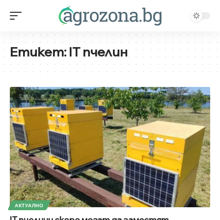
Етикет:
IT пчелин
АКТУАЛНО
IT пчелини скоро могат да заместят