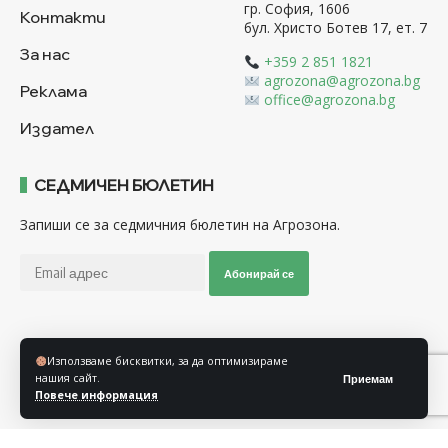
гр. София, 1606
Контакти
бул. Христо Ботев 17, ет. 7
За нас
+359 2 851 1821
agrozona@agrozona.bg
Реклама
office@agrozona.bg
Издател
СЕДМИЧЕН БЮЛЕТИН
Запиши се за седмичния бюлетин на Агрозона.
Абонирай се
Последвайте ни
Използваме бисквитки, за да оптимизираме
нашия сайт.
Приемам
Повече информация
Общи условия
Политика за използване на “Бисквитки”
Политика за защита на личните данни