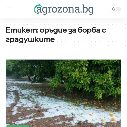
Етикет:
оръдие за борба с
градушките