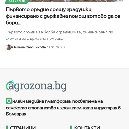
АКТУАЛНО
Първото оръдие срещу градушки,
финансирано с държавна помощ готово да се
бори...
Първото оръдие за борба с градушките, финансирано по
схемата за държавна помощ
…
Юлиана Стоичкова
11.05.2020
О
нлайн медийна платформа, посветена на
селското стопанство и хранителната индустрия в
България
СТРАНИЦИ
КОНТАКТИ