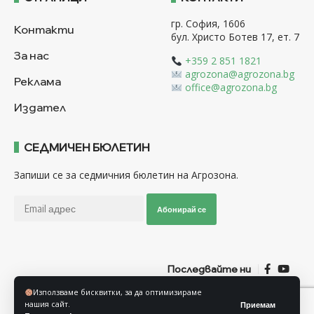
гр. София, 1606
Контакти
бул. Христо Ботев 17, ет. 7
За нас
+359 2 851 1821
agrozona@agrozona.bg
Реклама
office@agrozona.bg
Издател
СЕДМИЧЕН БЮЛЕТИН
Запиши се за седмичния бюлетин на Агрозона.
Абонирай се
Последвайте ни
Използваме бисквитки, за да оптимизираме
нашия сайт.
Приемам
Общи условия
Политика за използване на “Бисквитки”