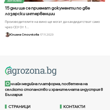
АКТУАЛНО
15 дни ще се приемат документи по две
лозарски интервенции
Производителите на вино ще могат да кандидатстват само
чрез СЕУ От 1
…
Юлиана Стоичкова
17.11.2023
О
нлайн медийна платформа, посветена на
селското стопанство и хранителната индустрия в
България
СТРАНИЦИ
КОНТАКТИ