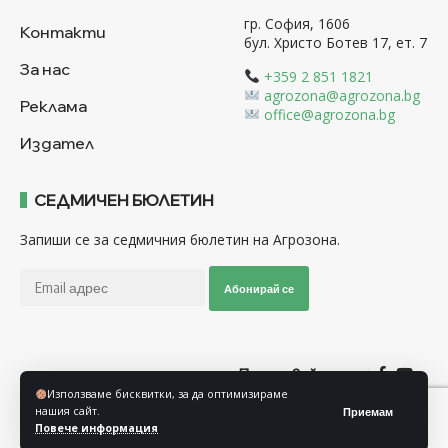
гр. София, 1606
Контакти
бул. Христо Ботев 17, ет. 7
За нас
+359 2 851 1821
agrozona@agrozona.bg
Реклама
office@agrozona.bg
Издател
СЕДМИЧЕН БЮЛЕТИН
Запиши се за седмичния бюлетин на Агрозона.
Абонирай се
Последвайте ни
Използваме бисквитки, за да оптимизираме
нашия сайт.
Приемам
Общи условия
Политика за използване на “Бисквитки”
Повече информация