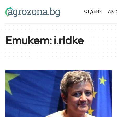
ОТ ДЕНЯ
АКТ
Етикет:
i.rldke