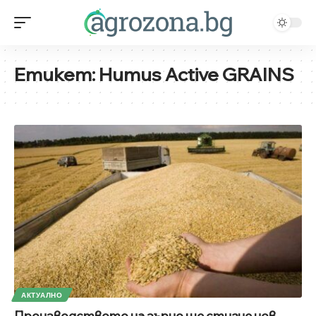
Етикет:
Humus Active GRAINS
АКТУАЛНО
Производството на зърно ще стигне нов