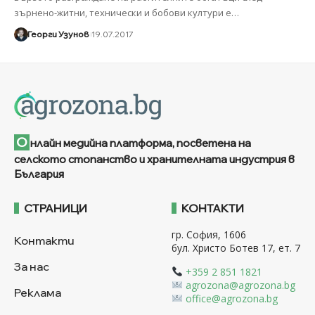
зърнено-житни, технически и бобови култури е
…
Георги Узунов
19.07.2017
О
нлайн медийна платформа, посветена на
селското стопанство и хранителната индустрия в
България
СТРАНИЦИ
КОНТАКТИ
гр. София, 1606
Контакти
бул. Христо Ботев 17, ет. 7
За нас
+359 2 851 1821
agrozona@agrozona.bg
Реклама
office@agrozona.bg