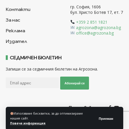
гр. София, 1606
Контакти
бул. Христо Ботев 17, ет. 7
За нас
+359 2 851 1821
agrozona@agrozona.bg
Реклама
office@agrozona.bg
Издател
СЕДМИЧЕН БЮЛЕТИН
Запиши се за седмичния бюлетин на Агрозона.
Абонирай се
Последвайте ни
Използваме бисквитки, за да оптимизираме
нашия сайт.
Приемам
Общи условия
Политика за използване на “Бисквитки”
Повече информация