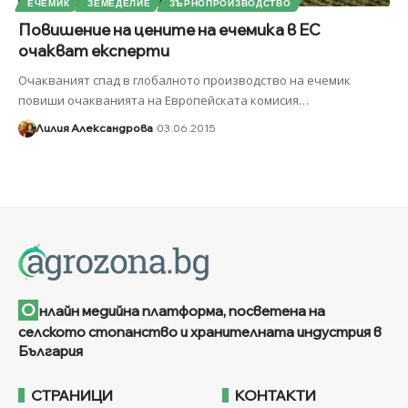
ЕЧЕМИК
ЗЕМЕДЕЛИЕ
ЗЪРНОПРОИЗВОДСТВО
Повишение на цените на ечемика в ЕС
очакват експерти
Очакваният спад в глобалното производство на ечемик
повиши очакванията на Европейската комисия
…
Лилия Александрова
03.06.2015
О
нлайн медийна платформа, посветена на
селското стопанство и хранителната индустрия в
България
СТРАНИЦИ
КОНТАКТИ