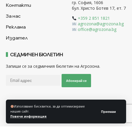
гр. София, 1606
Контакти
бул. Христо Ботев 17, ет. 7
За нас
+359 2 851 1821
agrozona@agrozona.bg
Реклама
office@agrozona.bg
Издател
СЕДМИЧЕН БЮЛЕТИН
Запиши се за седмичния бюлетин на Агрозона.
Абонирай се
Последвайте ни
Използваме бисквитки, за да оптимизираме
нашия сайт.
Приемам
Повече информация
Общи условия
Политика за използване на “Бисквитки”
Политика за защита на личните данни