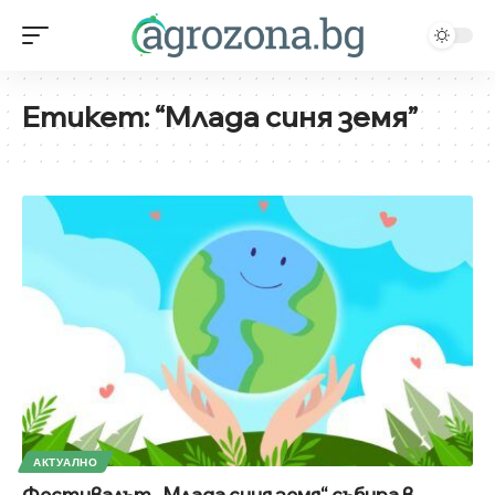
Етикет:
“Млада синя земя”
АКТУАЛНО
Фестивалът „Млада синя земя“ събира в