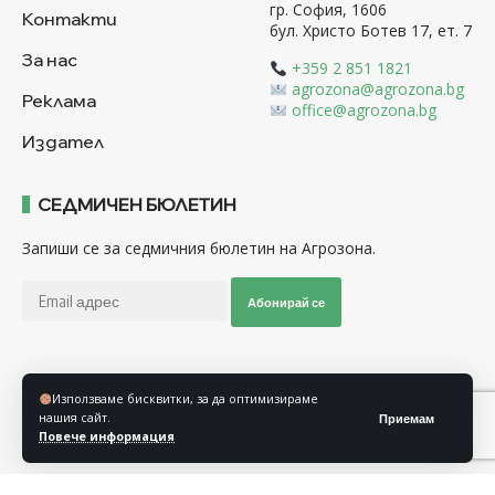
гр. София, 1606
Контакти
бул. Христо Ботев 17, ет. 7
За нас
+359 2 851 1821
agrozona@agrozona.bg
Реклама
office@agrozona.bg
Издател
СЕДМИЧЕН БЮЛЕТИН
Запиши се за седмичния бюлетин на Агрозона.
Абонирай се
Последвайте ни
Използваме бисквитки, за да оптимизираме
нашия сайт.
Приемам
Повече информация
Общи условия
Политика за използване на “Бисквитки”
Политика за защита на личните данни