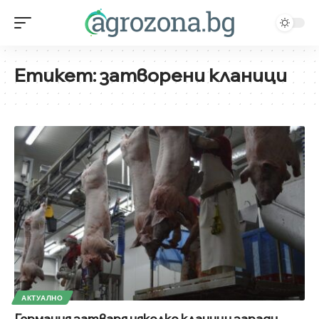
Етикет:
затворени кланици
АКТУАЛНО
Германия затваря няколко кланици заради