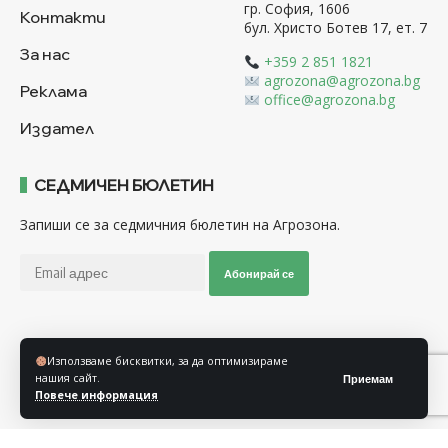
гр. София, 1606
Контакти
бул. Христо Ботев 17, ет. 7
За нас
+359 2 851 1821
agrozona@agrozona.bg
Реклама
office@agrozona.bg
Издател
СЕДМИЧЕН БЮЛЕТИН
Запиши се за седмичния бюлетин на Агрозона.
Абонирай се
Последвайте ни
Използваме бисквитки, за да оптимизираме
нашия сайт.
Приемам
Повече информация
Общи условия
Политика за използване на “Бисквитки”
Политика за защита на личните данни