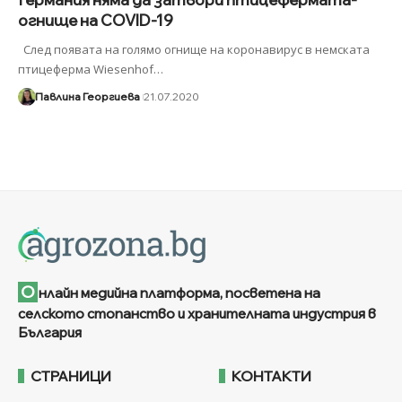
огнище на COVID-19
След появата на голямо огнище на коронавирус в немската
птицеферма Wiesenhof
…
Павлина Георгиева
21.07.2020
О
нлайн медийна платформа, посветена на
селското стопанство и хранителната индустрия в
България
СТРАНИЦИ
КОНТАКТИ