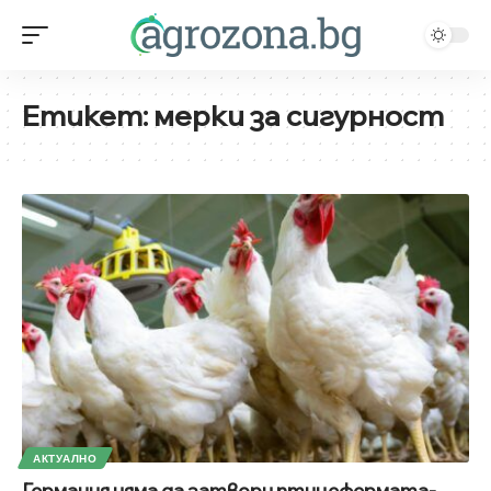
Етикет:
мерки за сигурност
АКТУАЛНО
Германия няма да затвори птицефермата-