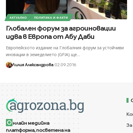
АКТУАЛНО
ПОЛИТИКА И ФАКТИ
Глобален форум за агроиновации
идва в Европа от Абу Даби
Европейското издание на Глобалния форум за устойчиви
иновации в земеделието (GFIA) ще
…
Лилия Александрова
02.09.2016
Ко
О
нлайн медийна
За
платформа, посветена на