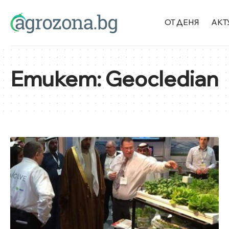
ОТ ДЕНЯ
АКТ
Етикет:
Geocledian