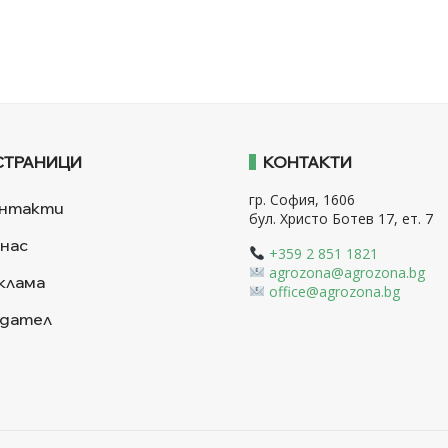
СТРАНИЦИ
КОНТАКТИ
гр. София, 1606
нтакти
бул. Христо Ботев 17, ет. 7
 нас
+359 2 851 1821
agrozona@agrozona.bg
клама
office@agrozona.bg
дател