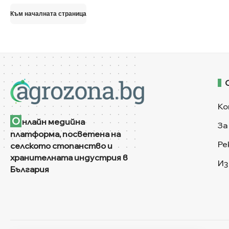
за:
Към началната страница
Ко
О
нлайн медийна
За
платформа, посветена на
Ре
селското стопанство и
хранителната индустрия в
Из
България