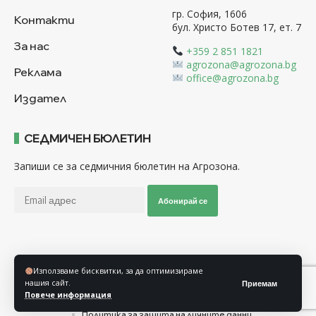
гр. София, 1606
Контакти
бул. Христо Ботев 17, ет. 7
За нас
+359 2 851 1821
agrozona@agrozona.bg
Реклама
office@agrozona.bg
Издател
СЕДМИЧЕН БЮЛЕТИН
Запиши се за седмичния бюлетин на Агрозона.
Абонирай се
Последвайте ни
Използваме бисквитки, за да оптимизираме
нашия сайт.
Приемам
Повече информация
Общи условия
Политика за използване на “Бисквитки”
Политика за защита на личните данни