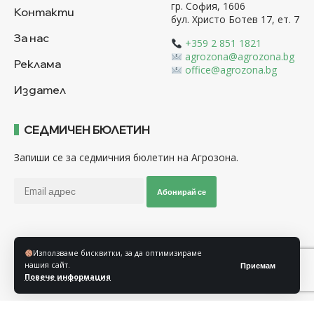
гр. София, 1606
Контакти
бул. Христо Ботев 17, ет. 7
За нас
+359 2 851 1821
agrozona@agrozona.bg
Реклама
office@agrozona.bg
Издател
СЕДМИЧЕН БЮЛЕТИН
Запиши се за седмичния бюлетин на Агрозона.
Абонирай се
Последвайте ни
Използваме бисквитки, за да оптимизираме
нашия сайт.
Приемам
Повече информация
Общи условия
Политика за използване на “Бисквитки”
Политика за защита на личните данни