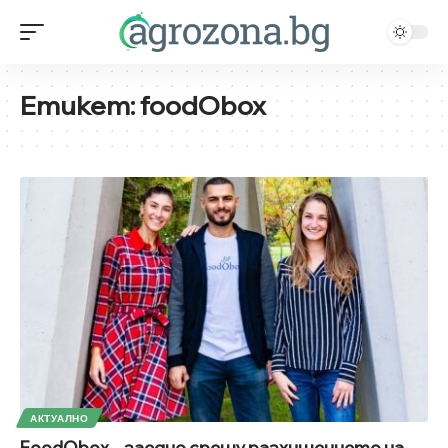
Етикет:
foodObox
АКТУАЛНО
FoodObox – заедно срещу разхищението на