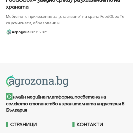
храната
Мобилното приложение за „спасяване“ на храна FoodObox Те
са усмихнати, образовани и
…
Агрозона
02.11.2021
О
нлайн медийна платформа, посветена на
селското стопанство и хранителната индустрия в
България
СТРАНИЦИ
КОНТАКТИ