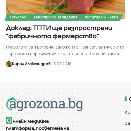
АКТУАЛНО
ЕВРОПЕЙСКО ЗЕМЕДЕЛИЕ
ПОЛИТИКА И ФАКТИ
Доклад: ТПТИ ще разпространи
“фабричното фермерство”
Правилата за търговия, заложени в Трансатлантическото
търговско споразумение за партньорство и инвестиции
…
Кирил Александров
15.07.2016
Ко
О
нлайн медийна
За
платформа, посветена на