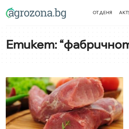
ОТ ДЕНЯ
АКТ
Етикет:
“фабрично