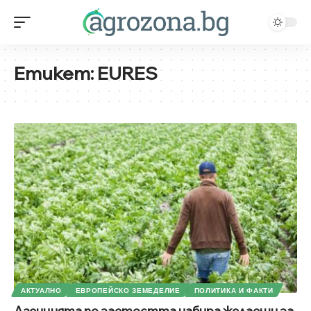
Етикет:
EURES
АКТУАЛНО
ЕВРОПЕЙСКО ЗЕМЕДЕЛИЕ
ПОЛИТИКА И ФАКТИ
Агенцията по заетостта набира желаещи за