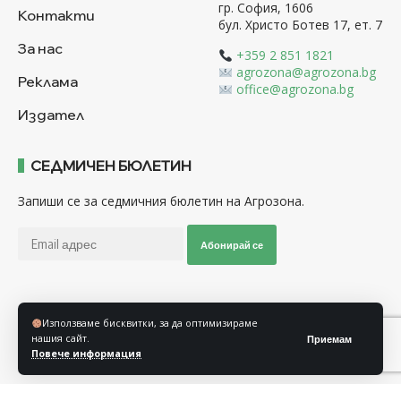
гр. София, 1606
Контакти
бул. Христо Ботев 17, ет. 7
За нас
+359 2 851 1821
agrozona@agrozona.bg
Реклама
office@agrozona.bg
Издател
СЕДМИЧЕН БЮЛЕТИН
Запиши се за седмичния бюлетин на Агрозона.
Абонирай се
Последвайте ни
Използваме бисквитки, за да оптимизираме
нашия сайт.
Приемам
Повече информация
Общи условия
Политика за използване на “Бисквитки”
Политика за защита на личните данни