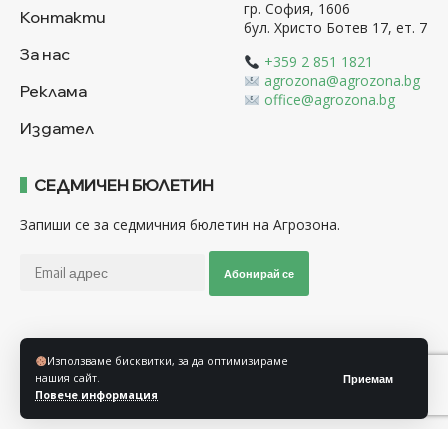
гр. София, 1606
Контакти
бул. Христо Ботев 17, ет. 7
За нас
+359 2 851 1821
agrozona@agrozona.bg
Реклама
office@agrozona.bg
Издател
СЕДМИЧЕН БЮЛЕТИН
Запиши се за седмичния бюлетин на Агрозона.
Абонирай се
Последвайте ни
Използваме бисквитки, за да оптимизираме
нашия сайт.
Приемам
Повече информация
Общи условия
Политика за използване на “Бисквитки”
Политика за защита на личните данни