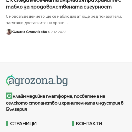
табло за продоволствената сигурност
С нововъведението ще се наблюдават още ред показатели,
засягащи доставките на храни
…
Юлиана Стоичкова
09.12.2022
О
нлайн медийна платформа, посветена на
селското стопанство и хранителната индустрия в
България
СТРАНИЦИ
КОНТАКТИ