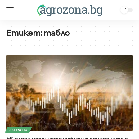
Етикет:
табло
АКТУАЛНО
ЕК следи месечната инфлация при храните с