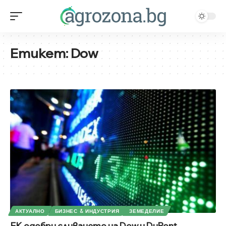
Етикет:
Dow
АКТУАЛНО
БИЗНЕС & ИНДУСТРИЯ
ЗЕМЕДЕЛИЕ
ЕК одобри сливането на Dow и DuPont