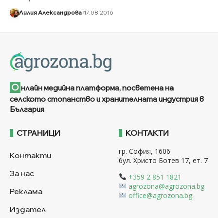
Лилия Александрова
17.08.2016
О
нлайн медийна платформа, посветена на
селското стопанство и хранителната индустрия в
България
СТРАНИЦИ
КОНТАКТИ
гр. София, 1606
Контакти
бул. Христо Ботев 17, ет. 7
За нас
+359 2 851 1821
agrozona@agrozona.bg
Реклама
office@agrozona.bg
Издател