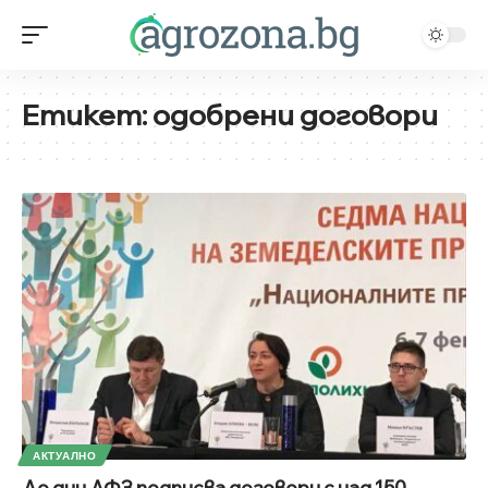
Етикет:
одобрени договори
АКТУАЛНО
До дни ДФЗ подписва договори с над 150