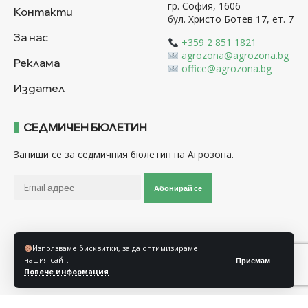
гр. София, 1606
Контакти
бул. Христо Ботев 17, ет. 7
За нас
+359 2 851 1821
agrozona@agrozona.bg
Реклама
office@agrozona.bg
Издател
СЕДМИЧЕН БЮЛЕТИН
Запиши се за седмичния бюлетин на Агрозона.
Абонирай се
Последвайте ни
Използваме бисквитки, за да оптимизираме
нашия сайт.
Приемам
Повече информация
Общи условия
Политика за използване на “Бисквитки”
Политика за защита на личните данни