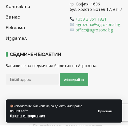
гр. София, 1606
Контакти
бул. Христо Ботев 17, ет. 7
За нас
+359 2 851 1821
agrozona@agrozona.bg
Реклама
office@agrozona.bg
Издател
СЕДМИЧЕН БЮЛЕТИН
Запиши се за седмичния бюлетин на Агрозона.
Абонирай се
Последвайте ни
Използваме бисквитки, за да оптимизираме
нашия сайт.
Приемам
Повече информация
Общи условия
Политика за използване на “Бисквитки”
Политика за защита на личните данни