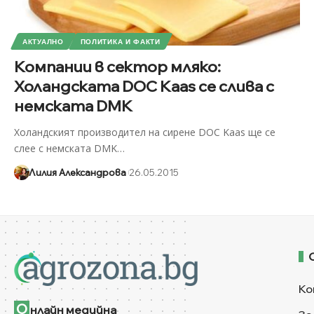
АКТУАЛНО
ПОЛИТИКА И ФАКТИ
Компании в сектор мляко:
Холандската DOC Kaas се слива с
немската DMK
Холандският производител на сирене DOC Kaas ще се
слее с немската DMK
…
Лилия Александрова
26.05.2015
Ко
О
нлайн медийна