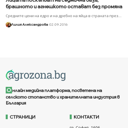
брашното и агнешкото остават без промяна
Средните цени на едро и на дребно на яйца в страната през
…
Лилия Александрова
02.09.2016
О
нлайн медийна платформа, посветена на
селското стопанство и хранителната индустрия в
България
СТРАНИЦИ
КОНТАКТИ
гр. София, 1606