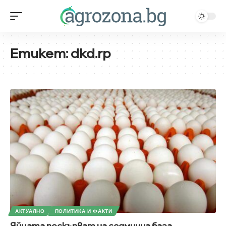
Етикет:
dkd.rp
АКТУАЛНО
ПОЛИТИКА И ФАКТИ
Яйцата поскъпват на седмична база,