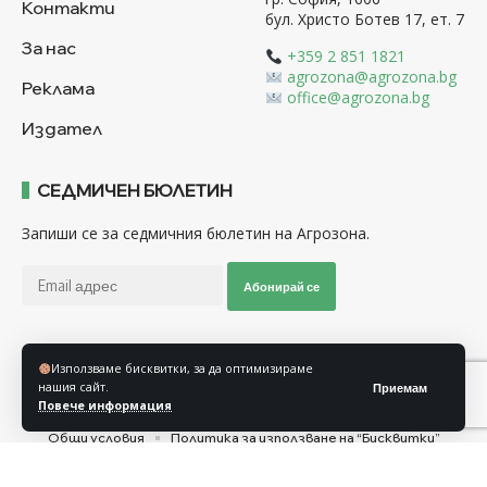
Контакти
бул. Христо Ботев 17, ет. 7
За нас
+359 2 851 1821
agrozona@agrozona.bg
Реклама
office@agrozona.bg
Издател
СЕДМИЧЕН БЮЛЕТИН
Запиши се за седмичния бюлетин на Агрозона.
Абонирай се
Използваме бисквитки, за да оптимизираме
Последвайте ни
нашия сайт.
Приемам
Повече информация
Общи условия
Политика за използване на “Бисквитки”
Политика за защита на личните данни