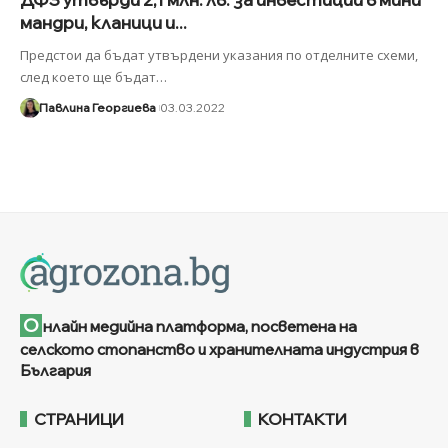
мандри, кланици и...
Предстои да бъдат утвърдени указания по отделните схеми,
след което ще бъдат
…
Павлина Георгиева
03.03.2022
О
нлайн медийна платформа, посветена на
селското стопанство и хранителната индустрия в
България
СТРАНИЦИ
КОНТАКТИ