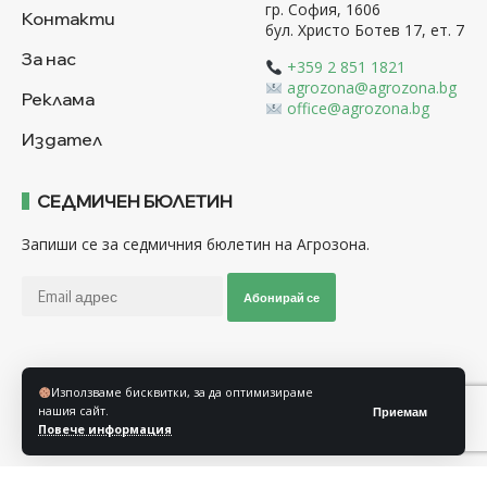
гр. София, 1606
Контакти
бул. Христо Ботев 17, ет. 7
За нас
+359 2 851 1821
agrozona@agrozona.bg
Реклама
office@agrozona.bg
Издател
СЕДМИЧЕН БЮЛЕТИН
Запиши се за седмичния бюлетин на Агрозона.
Абонирай се
Последвайте ни
Използваме бисквитки, за да оптимизираме
нашия сайт.
Приемам
Повече информация
Общи условия
Политика за използване на “Бисквитки”
Политика за защита на личните данни