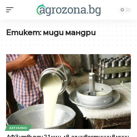
Етикет:
миди мандри
АКТУАЛНО
ДФЗ утвърди 2,1 млн. лв. за инвестиции в мини