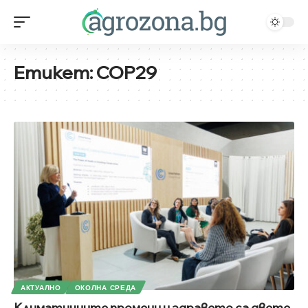
Етикет:
COP29
АКТУАЛНО
ОКОЛНА СРЕДА
Климатичните промени и здравето са двете