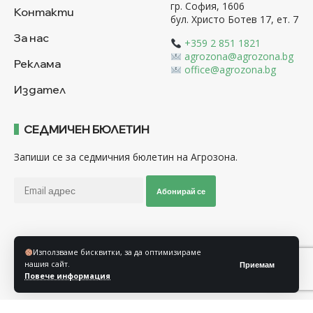
гр. София, 1606
Контакти
бул. Христо Ботев 17, ет. 7
За нас
+359 2 851 1821
agrozona@agrozona.bg
Реклама
office@agrozona.bg
Издател
СЕДМИЧЕН БЮЛЕТИН
Запиши се за седмичния бюлетин на Агрозона.
Абонирай се
Последвайте ни
Използваме бисквитки, за да оптимизираме
нашия сайт.
Приемам
Повече информация
Общи условия
Политика за използване на “Бисквитки”
Политика за защита на личните данни