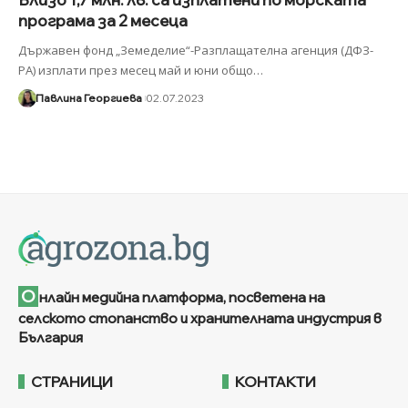
програма за 2 месеца
Държавен фонд „Земеделие“-Разплащателна агенция (ДФЗ-
РА) изплати през месец май и юни общо
…
Павлина Георгиева
02.07.2023
О
нлайн медийна платформа, посветена на
селското стопанство и хранителната индустрия в
България
СТРАНИЦИ
КОНТАКТИ