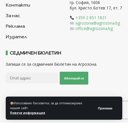
гр. София, 1606
Контакти
бул. Христо Ботев 17, ет. 7
За нас
+359 2 851 1821
agrozona@agrozona.bg
Реклама
office@agrozona.bg
Издател
СЕДМИЧЕН БЮЛЕТИН
Запиши се за седмичния бюлетин на Агрозона.
Абонирай се
Последвайте ни
Използваме бисквитки, за да оптимизираме
нашия сайт.
Приемам
Повече информация
Общи условия
Политика за използване на “Бисквитки”
Политика за защита на личните данни