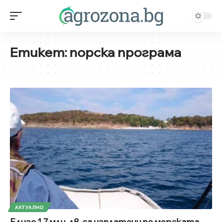
Етикет:
порска програма
АКТУАЛНО
Близо 1,7 млн. лв. са изплатени по морската