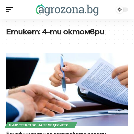
Етикет:
4-ти октомври
МИНИСТЕРСТВО НА ЗЕМЕДЕЛИЕТО,...
Бенефициенти по подмярката заради