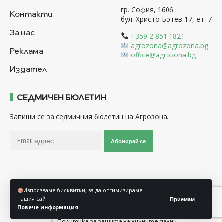
гр. София, 1606
Контакти
бул. Христо Ботев 17, ет. 7
За нас
+359 2 851 1821
agrozona@agrozona.bg
Реклама
office@agrozona.bg
Издател
СЕДМИЧЕН БЮЛЕТИН
Запиши се за седмичния бюлетин на Агрозона.
Абонирай се
Последвайте ни
Използваме бисквитки, за да оптимизираме
нашия сайт.
Приемам
Повече информация
Общи условия
Политика за използване на “Бисквитки”
Политика за защита на личните данни