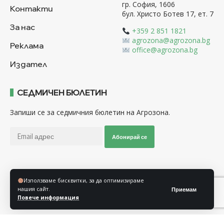
гр. София, 1606
Контакти
бул. Христо Ботев 17, ет. 7
За нас
+359 2 851 1821
agrozona@agrozona.bg
Реклама
office@agrozona.bg
Издател
СЕДМИЧЕН БЮЛЕТИН
Запиши се за седмичния бюлетин на Агрозона.
Абонирай се
Последвайте ни
Използваме бисквитки, за да оптимизираме
нашия сайт.
Приемам
Повече информация
Общи условия
Политика за използване на “Бисквитки”
Политика за защита на личните данни