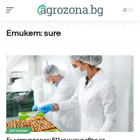
Етикет:
sure
АКТУАЛНО
България получи 511 милиона евро за