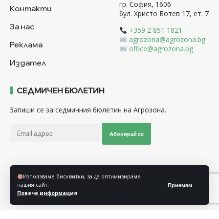
гр. София, 1606
Контакти
бул. Христо Ботев 17, ет. 7
За нас
+359 2 851 1821
agrozona@agrozona.bg
Реклама
office@agrozona.bg
Издател
СЕДМИЧЕН БЮЛЕТИН
Запиши се за седмичния бюлетин на Агрозона.
Абонирай се
Последвайте ни
Използваме бисквитки, за да оптимизираме
нашия сайт.
Приемам
Повече информация
Общи условия
Политика за използване на “Бисквитки”
Политика за защита на личните данни