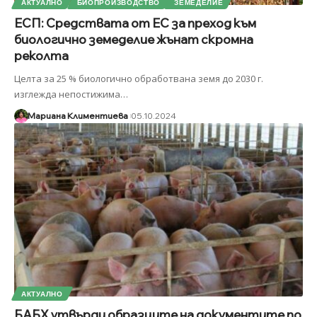
АКТУАЛНО
БИОПРОИЗВОДСТВО
ЗЕМЕДЕЛИЕ
ЕСП: Средствата от ЕС за преход към
биологично земеделие жънат скромна
реколта
Целта за 25 % биологично обработвана земя до 2030 г.
изглежда непостижима
…
Мариана Климентиева
05.10.2024
АКТУАЛНО
БАБХ утвърди образците на документите по