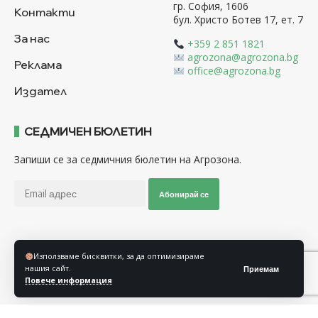
гр. София, 1606
Контакти
бул. Христо Ботев 17, ет. 7
За нас
+359 2 851 1821
agrozona@agrozona.bg
Реклама
office@agrozona.bg
Издател
СЕДМИЧЕН БЮЛЕТИН
Запиши се за седмичния бюлетин на Агрозона.
Абонирай се
Последвайте ни
Използваме бисквитки, за да оптимизираме
нашия сайт.
Приемам
Повече информация
Общи условия
Политика за използване на “Бисквитки”
Политика за защита на личните данни