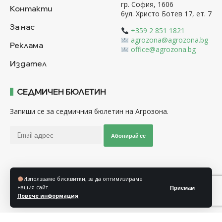
гр. София, 1606
Контакти
бул. Христо Ботев 17, ет. 7
За нас
+359 2 851 1821
agrozona@agrozona.bg
Реклама
office@agrozona.bg
Издател
СЕДМИЧЕН БЮЛЕТИН
Запиши се за седмичния бюлетин на Агрозона.
Абонирай се
Последвайте ни
Използваме бисквитки, за да оптимизираме
нашия сайт.
Приемам
Повече информация
Общи условия
Политика за използване на “Бисквитки”
Политика за защита на личните данни