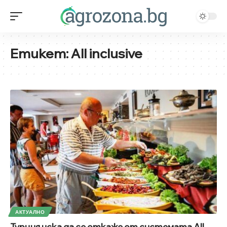
Етикет:
Аll inclusive
АКТУАЛНО
Турция иска да се откаже от системата Аll