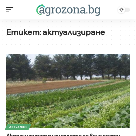
Етикет:
актуализиране
АКТУАЛНО
Актуализират плащанията за вече поети