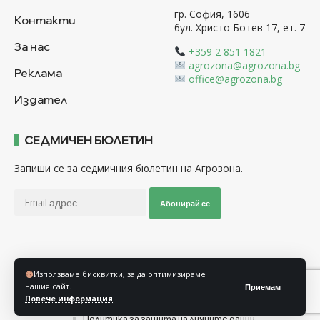
гр. София, 1606
Контакти
бул. Христо Ботев 17, ет. 7
За нас
+359 2 851 1821
agrozona@agrozona.bg
Реклама
office@agrozona.bg
Издател
СЕДМИЧЕН БЮЛЕТИН
Запиши се за седмичния бюлетин на Агрозона.
Абонирай се
Последвайте ни
Използваме бисквитки, за да оптимизираме
нашия сайт.
Приемам
Повече информация
Общи условия
Политика за използване на “Бисквитки”
Политика за защита на личните данни