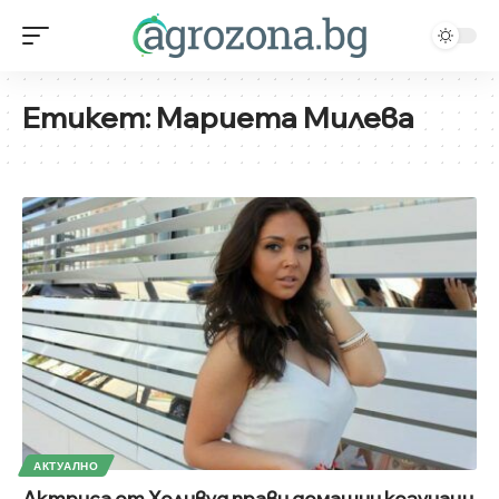
Етикет:
Мариета Милева
АКТУАЛНО
Актриса от Холивуд прави домашни козунаци