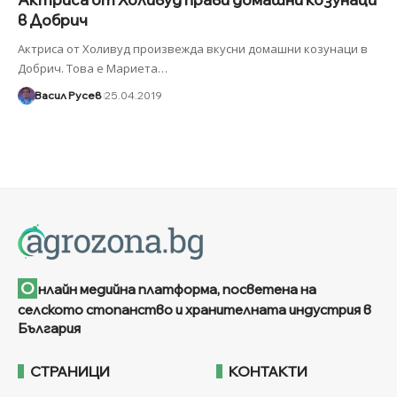
в Добрич
Актриса от Холивуд произвежда вкусни домашни козунаци в
Добрич. Това е Мариета
…
Васил Русев
25.04.2019
О
нлайн медийна платформа, посветена на
селското стопанство и хранителната индустрия в
България
СТРАНИЦИ
КОНТАКТИ