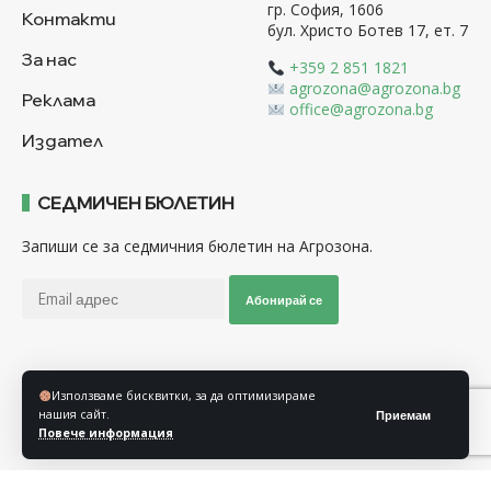
гр. София, 1606
Контакти
бул. Христо Ботев 17, ет. 7
За нас
+359 2 851 1821
agrozona@agrozona.bg
Реклама
office@agrozona.bg
Издател
СЕДМИЧЕН БЮЛЕТИН
Запиши се за седмичния бюлетин на Агрозона.
Абонирай се
Последвайте ни
Използваме бисквитки, за да оптимизираме
нашия сайт.
Приемам
Повече информация
Общи условия
Политика за използване на “Бисквитки”
Политика за защита на личните данни