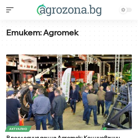
Етикет:
Agromek
АКТУАЛНО
В последния ден на Agromek: Кои иновации