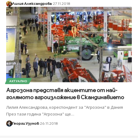
Лилия Александрова
27.11.2018
АКТУАЛНО
Агрозона представя акцентите от най-
голямото агроизложение в Скандинавието
Лилия Александрова, кореспондент за "Агрозона" в Дания
През тази година "Агрозона" ще
…
Георги Узунов
26.11.2018