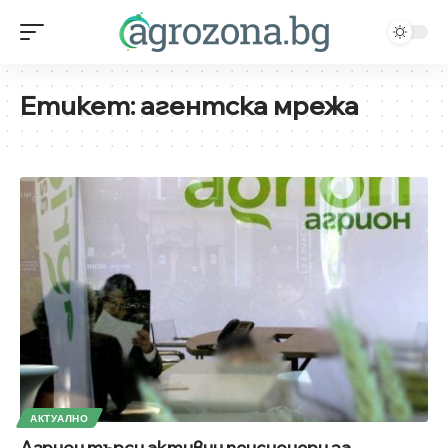
Етикет:
агентска мрежа
АКТУАЛНО
Агрион търси активни пенсионери за