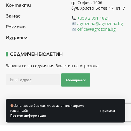
гр. София, 1606
Контакти
бул. Христо Ботев 17, ет. 7
За нас
+359 2 851 1821
agrozona@agrozona.bg
Реклама
office@agrozona.bg
Издател
СЕДМИЧЕН БЮЛЕТИН
Запиши се за седмичния бюлетин на Агрозона.
Абонирай се
Последвайте ни
Използваме бисквитки, за да оптимизираме
нашия сайт.
Приемам
Повече информация
Общи условия
Политика за използване на “Бисквитки”
Политика за защита на личните данни