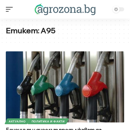
Етикет:
А95
АКТУАЛНО
ПОЛИТИКА И ФАКТИ
Бензинът и дизелът продължават да