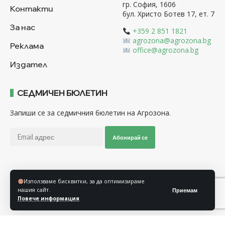
гр. София, 1606
Контакти
бул. Христо Ботев 17, ет. 7
За нас
+359 2 851 1821
agrozona@agrozona.bg
Реклама
office@agrozona.bg
Издател
СЕДМИЧЕН БЮЛЕТИН
Запиши се за седмичния бюлетин на Агрозона.
Абонирай се
Последвайте ни
Използваме бисквитки, за да оптимизираме
нашия сайт.
Приемам
Повече информация
Общи условия
Политика за използване на “Бисквитки”
Политика за защита на личните данни