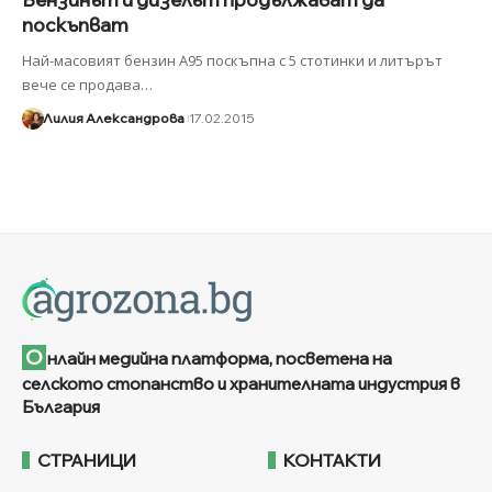
поскъпват
Най-масовият бензин А95 поскъпна с 5 стотинки и литърът
вече се продава
…
Лилия Александрова
17.02.2015
О
нлайн медийна платформа, посветена на
селското стопанство и хранителната индустрия в
България
СТРАНИЦИ
КОНТАКТИ