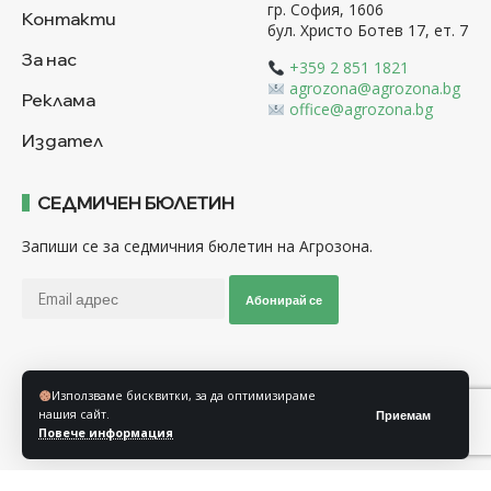
гр. София, 1606
Контакти
бул. Христо Ботев 17, ет. 7
За нас
+359 2 851 1821
agrozona@agrozona.bg
Реклама
office@agrozona.bg
Издател
СЕДМИЧЕН БЮЛЕТИН
Запиши се за седмичния бюлетин на Агрозона.
Абонирай се
Последвайте ни
Използваме бисквитки, за да оптимизираме
нашия сайт.
Приемам
Повече информация
Общи условия
Политика за използване на “Бисквитки”
Политика за защита на личните данни