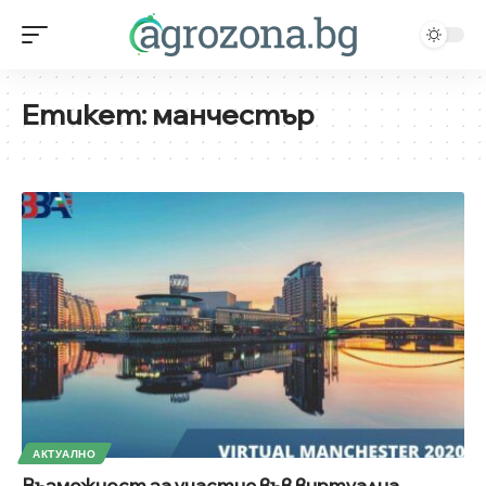
Етикет:
манчестър
АКТУАЛНО
Възможност за участие във виртуална