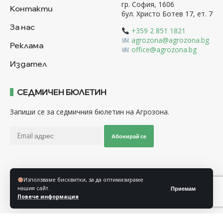
гр. София, 1606
Контакти
бул. Христо Ботев 17, ет. 7
За нас
+359 2 851 1821
agrozona@agrozona.bg
Реклама
office@agrozona.bg
Издател
СЕДМИЧЕН БЮЛЕТИН
Запиши се за седмичния бюлетин на Агрозона.
Абонирай се
Последвайте ни
Използваме бисквитки, за да оптимизираме
нашия сайт.
Приемам
Повече информация
Общи условия
Политика за използване на “Бисквитки”
Политика за защита на личните данни